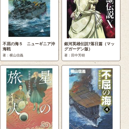
不屈の海５ ニューギニア沖
銀河英雄伝説?落日篇（マッ
海戦
グガーデン版）
著：横山信義
著：田中芳樹