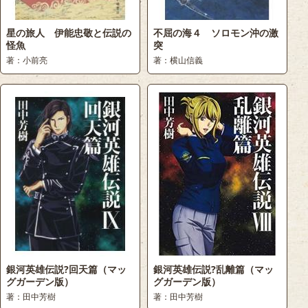
星の旅人 伊能忠敬と伝説の
不屈の海４ ソロモン沖の激
怪魚
突
著：小前亮
著：横山信義
銀河英雄伝説?回天篇（マッ
銀河英雄伝説?乱離篇（マッ
グガーデン版）
グガーデン版）
著：田中芳樹
著：田中芳樹