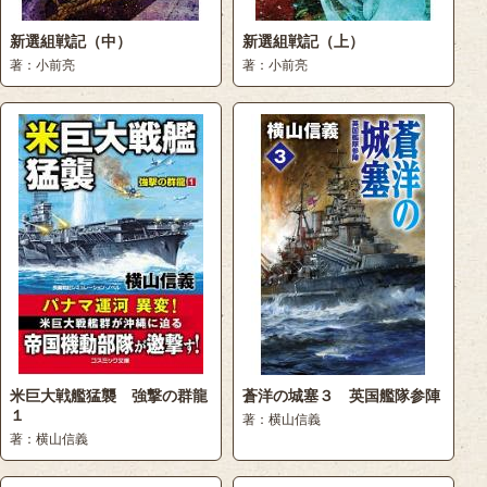
新選組戦記（中）
新選組戦記（上）
著：小前亮
著：小前亮
米巨大戦艦猛襲 強撃の群龍
蒼洋の城塞３ 英国艦隊参陣
１
著：横山信義
著：横山信義