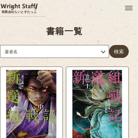
メ
有限会社らいとすたっふ
書籍一覧
検索