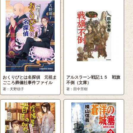
おくりびとは名探偵 元祖ま
アルスラーン戦記１５ 戦旗
ごころ葬儀社事件ファイル
不倒（文庫）
著：天野頌子
著：田中芳樹