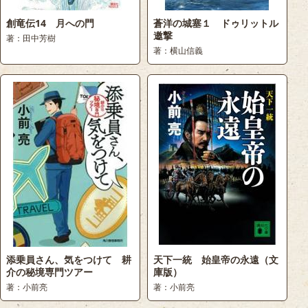
創竜伝14 月への門
蒼洋の城塞１ ドゥリットル
邀撃
著：田中芳樹
著：横山信義
添乗員さん、気をつけて 耕
天下一統 始皇帝の永遠（文
介の秘境専門ツアー
庫版）
著：小前亮
著：小前亮