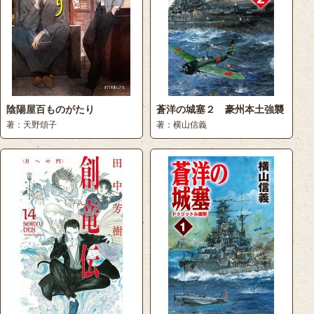
陰陽屋百ものがたり
蒼洋の城塞２ 豪州本土強襲
著：天野頌子
著：横山信義