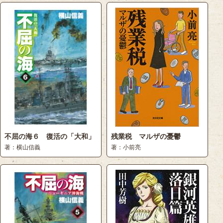
不屈の海６ 復活の「大和」
残業税 マルザの憂鬱
著：横山信義
著：小前亮