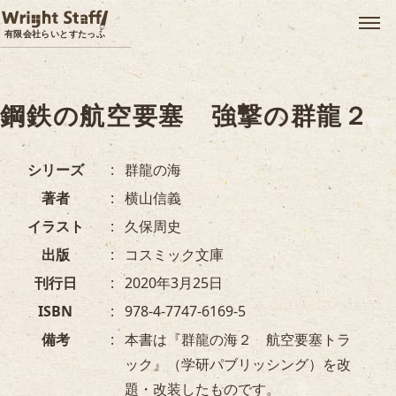
メ
有限会社らいとすたっふ
鋼鉄の航空要塞 強撃の群龍２
シリーズ
群龍の海
著者
横山信義
イラスト
久保周史
出版
コスミック文庫
刊行日
2020年3月25日
ISBN
978-4-7747-6169-5
備考
本書は『群龍の海２ 航空要塞トラ
ック』（学研パブリッシング）を改
題・改装したものです。