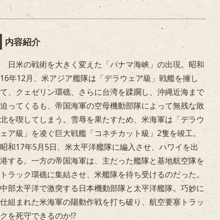
内容紹介
日米の戦術を大きく変えた「パナマ海峡」の出現。昭和
16年12月、米アジア艦隊は「デラウェア級」戦艦を擁し
て、クェゼリン環礁、さらに台湾を蹂躙し、沖縄近海まで
迫ってくるも、帝国海軍の空母機動部隊によって無残な敗
北を喫してしまう。雪辱を果たすため、米海軍は「デラウ
ェア級」を凌ぐ巨大戦艦「コネチカット級」2隻を竣工。
昭和17年5月5日、米太平洋艦隊に編入させ、ハワイを出
港する。一方の帝国海軍は、主だった艦隊と基地航空隊を
トラック環礁に集結させ、米艦隊を待ち受けるのだった。
中部太平洋で激突する日本機動部隊と太平洋艦隊。巧妙に
仕組まれた米海軍の陽動作戦を打ち破り、航空要塞トラッ
クを死守できるのか!?