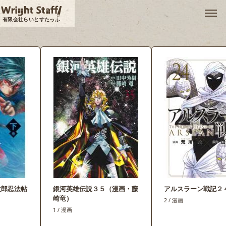
メ
有限会社らいとすたっふ
銀河英雄伝説３５（漫画・藤
アルスラーン戦記２４
崎竜）
2 / 漫画
1 / 漫画