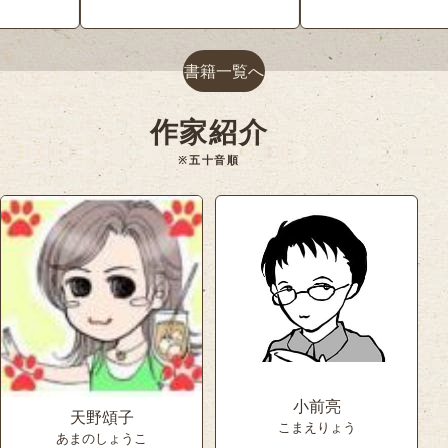
書籍一覧へ
作家紹介
※五十音順
小前亮
天野頌子
こまえりょう
あまのしょうこ