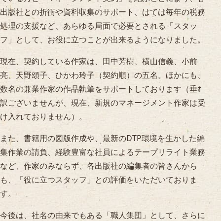
出版社との折衝や資料収集のサポート、はては毎年の税務
処理の支援など、あらゆる局面で必要とされる「スタッ
フ」として、お役に立つことが出来るようになりました。
現在、契約している作家は、田中芳樹、横山信義、小前
亮、天野頌子、ひかわ玲子（契約順）の五名。ほかにも、
数名の兼業作家の作品執筆をサポートしております（垂ｵ
訳ございませんが、現在、新規のマネージメント作家は受
け入れておりません）。
また、書籍用の図版作成や、最新のDTP環境を生かした編
集作業の請負、経験豊富な社員によるテープリライト業務
など、作家のみならず、各出版社の編集者の皆さんから
も、「役に立つスタッフ」との評価をいただいておりま
す。
今後は、社名の由来でもある「職人集団」として、さらに