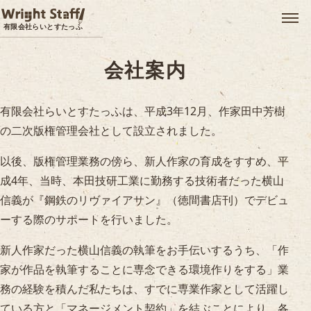
メ
有限会社らいとすたっふ
会社案内
有限会社らいとすたっふは、平成3年12月、作家田中芳樹
の二次版権管理会社として設立されました。
以後、版権管理業務の傍ら、新人作家の育成をすすめ、平
成4年、当時、本田技研工業に勤務する技術者だった横山
信義が『鋼鉄のリヴァイアサン』（徳間書店刊）でデビュ
ーする際のサポートを行いました。
新人作家だった横山信義の執筆をお手伝いするうち、「作
家が作品を執筆することに専念できる環境作りをする」業
務の経験を積んだ私たちは、すでに専業作家として活躍し
ている方と「マネージメント契約」を結ぶことにより、各