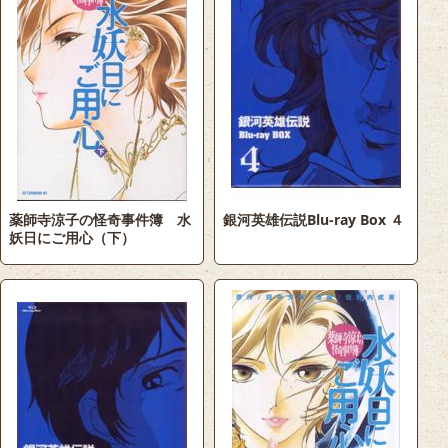
薬師寺涼子の怪奇事件簿 水
銀河英雄伝説Blu-ray Box ４
妖日にご用心（下）