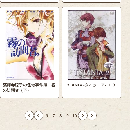
薬師寺涼子の怪奇事件簿 霧
TYTANIA -タイタニア- １３
の訪問者（下）
6
7
8
9
10