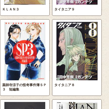
ＫＬＡＮ３
タイタニア９
薬師寺涼子の怪奇事件簿ＳＰ
タイタニア８
３ 短編集