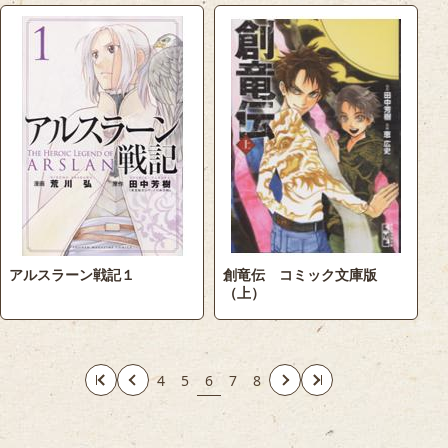
アルスラーン戦記１
創竜伝 コミック文庫版
（上）
4
5
6
7
8