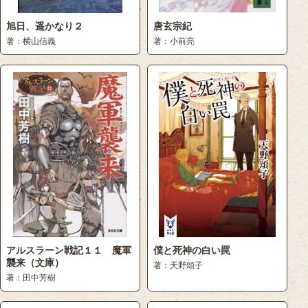
旭日、遥かなり２
唐玄宗紀
著：横山信義
著：小前亮
アルスラーン戦記１１ 魔軍
僕と死神の白い罠
襲来（文庫）
著：天野頌子
著：田中芳樹