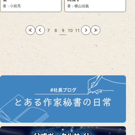
著：小前亮
著：横山信義
7
8
9
10
11