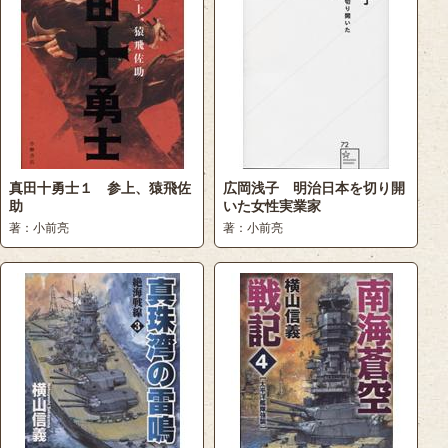
真田十勇士１ 参上、猿飛佐
広岡浅子 明治日本を切り開
助
いた女性実業家
著：小前亮
著：小前亮