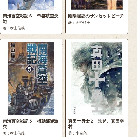
南海蒼空戦記６ 帝都航空決
陰陽屋恋のサンセットビーチ
戦
著：天野頌子
著：横山信義
南海蒼空戦記５ 機動部隊激
真田十勇士２ 決起、真田幸
突
村
著：横山信義
著：小前亮