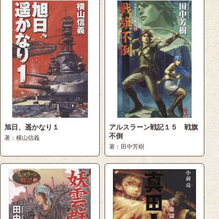
旭日、遥かなり１
アルスラーン戦記１５ 戦旗
不倒
著：横山信義
著：田中芳樹