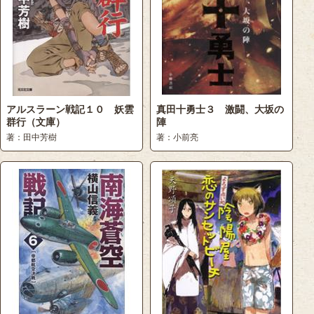
アルスラーン戦記１０ 妖雲
真田十勇士３ 激闘、大坂の
群行（文庫）
陣
著：田中芳樹
著：小前亮