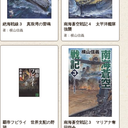
絶海戦線３ 真珠湾の雷鳴
南海蒼空戦記４ 太平洋艦隊
強襲
著：横山信義
著：横山信義
覇帝フビライ 世界支配の野
南海蒼空戦記３ マリアナ奪
望
回指令