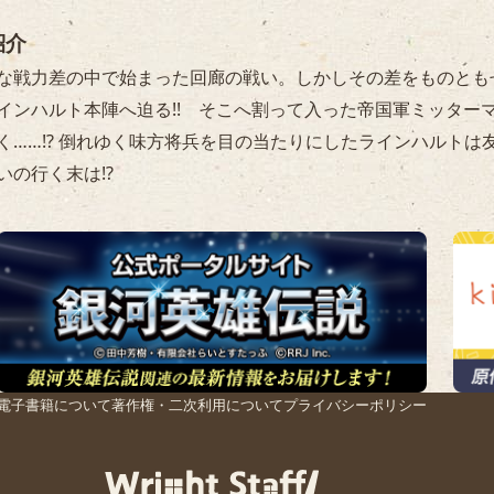
紹介
な戦力差の中で始まった回廊の戦い。しかしその差をものとも
インハルト本陣へ迫る!! そこへ割って入った帝国軍ミッター
く……!? 倒れゆく味方将兵を目の当たりにしたラインハルト
いの行く末は!?
電子書籍について
著作権・二次利用について
プライバシーポリシー