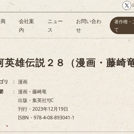
連商
会社案
ニュー
お問い合わ
著作権・
内
ス
せ
て
河英雄伝説２８（漫画・藤崎
ゴリ
漫画
要
漫画・藤崎竜
出版・集英社YJC
刊行・2023年12月19日
ISBN・978-4-08-893041-1