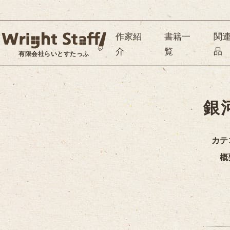
作家紹
書籍一
関
介
覧
品
有限会社らいとすたっふ
銀
カテ
概