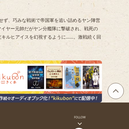
せず、巧みな戦術で帝国軍を追い詰めるヤン陣営
マイヤー元帥だがヤン分艦隊に撃破され、戦死の
は友キルヒアイスを幻視するように……。激戦続く回
FOLLOW