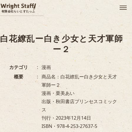
メ
有限会社らいとすたっふ
白花繚乱ー白き少女と天才軍師
ー２
カテゴリ
漫画
概要
商品名：白花繚乱ー白き少女と天才
軍師ー２
漫画・栗美あい
出版・秋田書店プリンセスコミック
ス
刊行・2023年12月14日
ISBN・978-4-253-27637-5