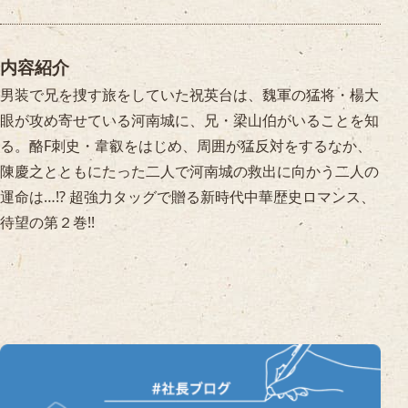
内容紹介
男装で兄を捜す旅をしていた祝英台は、魏軍の猛将・楊大
眼が攻め寄せている河南城に、兄・梁山伯がいることを知
る。酪F刺史・韋叡をはじめ、周囲が猛反対をするなか、
陳慶之とともにたった二人で河南城の救出に向かう二人の
運命は…!? 超強力タッグで贈る新時代中華歴史ロマンス、
待望の第２巻!!