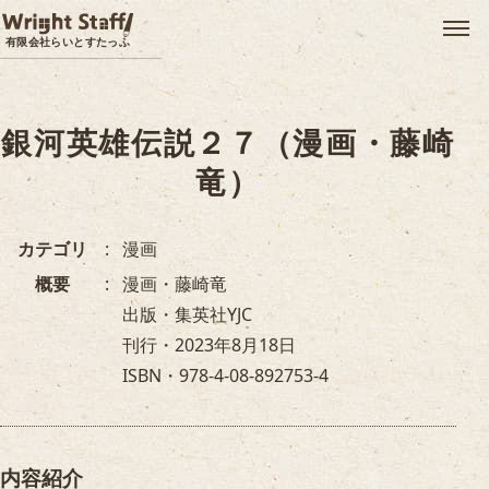
メ
有限会社らいとすたっふ
銀河英雄伝説２７（漫画・藤崎
竜）
カテゴリ
漫画
概要
漫画・藤崎竜
出版・集英社YJC
刊行・2023年8月18日
ISBN・978-4-08-892753-4
内容紹介