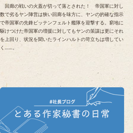
回廊の戦いの火蓋が切って落とされた！ 帝国軍に対し
数で劣るヤン陣営は狭い回廊を味方に、ヤンの的確な指示
で帝国軍の先鋒ビッテンフェルト艦隊を迎撃する。窮地に
駆けつけた帝国軍の増援に対してもヤンの策謀は更にそれ
を上回り、状況を聞いたラインハルトの苛立ちは増してい
く……。