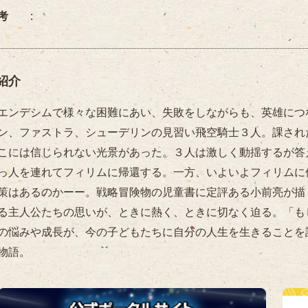
考
紹介
ンデシムで様々な困難にあい、失敗をしながらも、英雄につ
ン、ファストラ、シューデリンの見習い飛空騎士３人。課され
こには信じられない光景があった。３人は激しく動揺するが答
っ人を連れてフィリムに帰還する。一方、いよいよフィリムに
策はあるのかーー。戦略冒険物の児童書に定評ある小前亮が描
る主人公たちの思いが、ときに熱く、ときに切なく迫る。「も
の悩みや成長が、今の子どもたちに自分の人生を生きることを
物語。