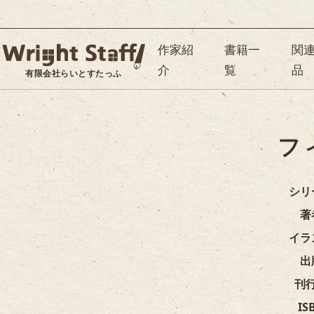
作家紹
書籍一
関
介
覧
品
有限会社らいとすたっふ
フ
シリ
著
イラ
出
刊
IS