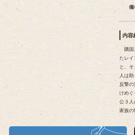
備
内容
隣国エ
たレイ
と、そ
人は助
反撃の
けめぐ
公３人
家族の