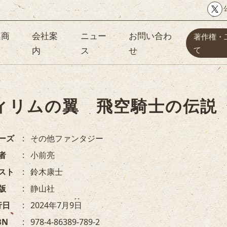
連商
会社案
ニュー
お問い合わ
著作権・
内
ス
せ
て
ィリムの翼 飛空騎士の伝説
ーズ
その他ファンタジー
者
小前亮
スト
鈴木康士
版
静山社
行日
2024年7月9日
BN
978-4-86389-789-2