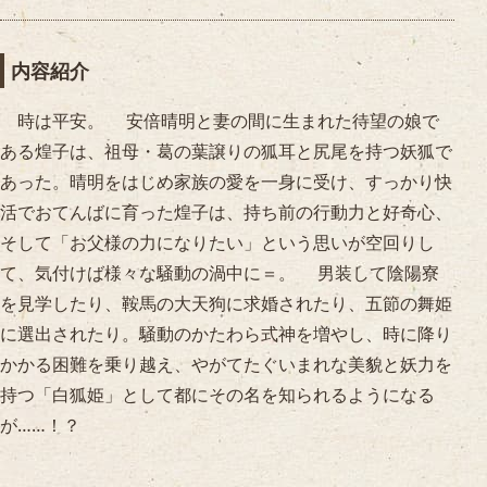
内容紹介
時は平安。 安倍晴明と妻の間に生まれた待望の娘で
ある煌子は、祖母・葛の葉譲りの狐耳と尻尾を持つ妖狐で
あった。晴明をはじめ家族の愛を一身に受け、すっかり快
活でおてんばに育った煌子は、持ち前の行動力と好奇心、
そして「お父様の力になりたい」という思いが空回りし
て、気付けば様々な騒動の渦中に＝。 男装して陰陽寮
を見学したり、鞍馬の大天狗に求婚されたり、五節の舞姫
に選出されたり。騒動のかたわら式神を増やし、時に降り
かかる困難を乗り越え、やがてたぐいまれな美貌と妖力を
持つ「白狐姫」として都にその名を知られるようになる
が……！？