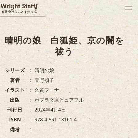
メ
有限会社らいとすたっふ
晴明の娘 白狐姫、京の闇を
祓う
シリーズ
晴明の娘
著者
天野頌子
イラスト
久賀フーナ
出版
ポプラ文庫ピュアフル
刊行日
2024年4月4日
ISBN
978-4-591-18161-4
備考