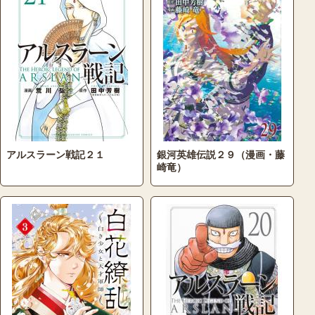
アルスラーン戦記２１
銀河英雄伝説２９（漫画・藤
崎竜）