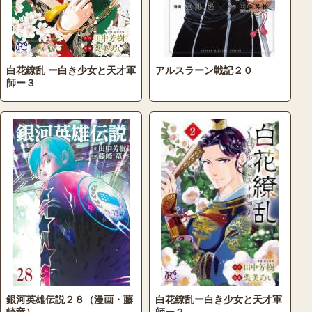
白花繚乱 ー白き少女と天才軍
アルスラーン戦記２０
師ー３
銀河英雄伝説２８（漫画・藤
白花繚乱ー白き少女と天才軍
崎竜）
師ー２