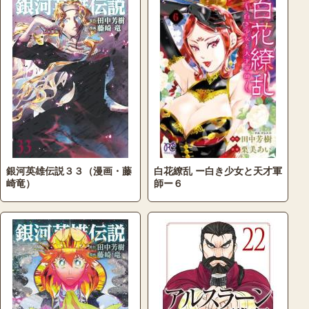
銀河英雄伝説３３（漫画・藤
白花繚乱 ー白き少女と天才軍
崎竜）
師ー６