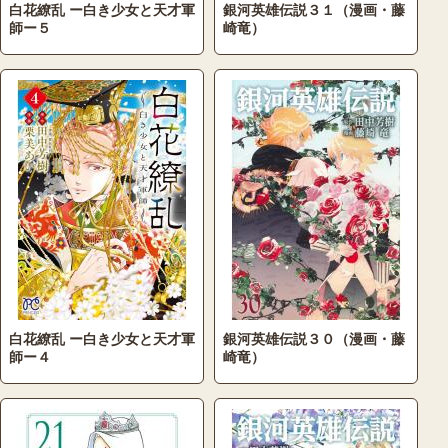
白花繚乱 ー白き少女と天才軍
銀河英雄伝説３１（漫画・藤
師ー５
崎竜）
白花繚乱 ー白き少女と天才軍
銀河英雄伝説３０（漫画・藤
師ー４
崎竜）