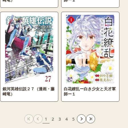
銀河英雄伝説２７（漫画・藤
白花繚乱ー白き少女と天才軍
崎竜）
師ー１
1
2
3
4
5