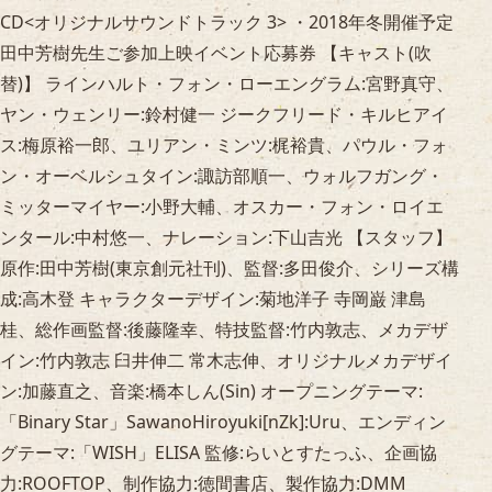
CD<オリジナルサウンドトラック 3> ・2018年冬開催予定
田中芳樹先生ご参加上映イベント応募券 【キャスト(吹
替)】 ラインハルト・フォン・ローエングラム:宮野真守、
ヤン・ウェンリー:鈴村健一 ジークフリード・キルヒアイ
ス:梅原裕一郎、ユリアン・ミンツ:梶裕貴、パウル・フォ
ン・オーベルシュタイン:諏訪部順一、ウォルフガング・
ミッターマイヤー:小野大輔、オスカー・フォン・ロイエ
ンタール:中村悠一、ナレーション:下山吉光 【スタッフ】
原作:田中芳樹(東京創元社刊)、監督:多田俊介、シリーズ構
成:高木登 キャラクターデザイン:菊地洋子 寺岡巌 津島
桂、総作画監督:後藤隆幸、特技監督:竹内敦志、メカデザ
イン:竹内敦志 臼井伸二 常木志伸、オリジナルメカデザイ
ン:加藤直之、音楽:橋本しん(Sin) オープニングテーマ:
「Binary Star」SawanoHiroyuki[nZk]:Uru、エンディン
グテーマ:「WISH」ELISA 監修:らいとすたっふ、企画協
力:ROOFTOP、制作協力:徳間書店、製作協力:DMM