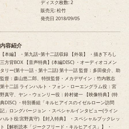
ディスク枚数: 2
販売元: 松竹
発売日 2018/09/05
内容紹介
【本編】 ・第九話~第十二話収録 【外装】 ・描き下ろし
三方背BOX 【音声特典】(本編DISC) ・オーディオコメン
タリー(第十一話・第十二話) 第十一話 監督：多田俊介、助
監督：森山悠二郎、特技監督・メカデザイン：竹内敦志
第十二話 ラインハルト・フォン・ローエングラム役：宮
野真守、ヤン・ウェンリー役：鈴村健一 【映像特典】(特
典DISC) ・特別番組「キルヒアイスのイゼルローン訪問
記」ロングバージョン ・スペシャルインタビュー(ライン
ハルト役:宮野真守) 【封入特典】 ・スペシャルブックレッ
ト【解析読本「ジークフリード・キルヒアイス」】 ・