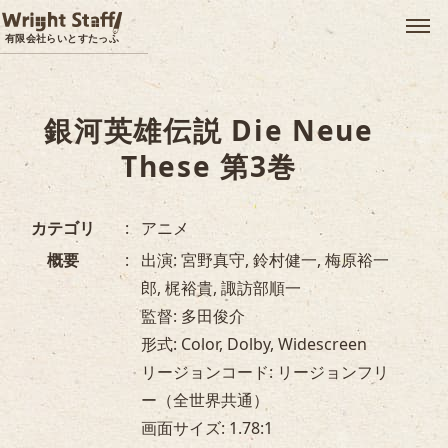
メ
有限会社らいとすたっふ
銀河英雄伝説 Die Neue
These 第3巻
カテゴリ
アニメ
概要
出演: 宮野真守, 鈴村健一, 梅原裕一
郎, 梶裕貴, 諏訪部順一
監督: 多田俊介
形式: Color, Dolby, Widescreen
リージョンコード: リージョンフリ
ー（全世界共通）
画面サイズ: 1.78:1