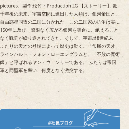
pictures、製作:松竹・Production I.G 【ストーリー】 数
千年後の未来、宇宙空間に進出した人類は、銀河帝国と、
自由惑星同盟の二国に分かれた。この二国家の抗争は実に
150年に及び、際限なく広がる銀河を舞台に、絶えること
なく戦闘が繰り返されてきた。そして、宇宙暦8世紀末、
ふたりの天才の登場によって歴史は動く。「常勝の天才」
ラインハルト・フォン・ローエングラムと、「不敗の魔術
師」と呼ばれるヤン・ウェンリーである。 ふたりは帝国
軍と同盟軍を率い、何度となく激突する。