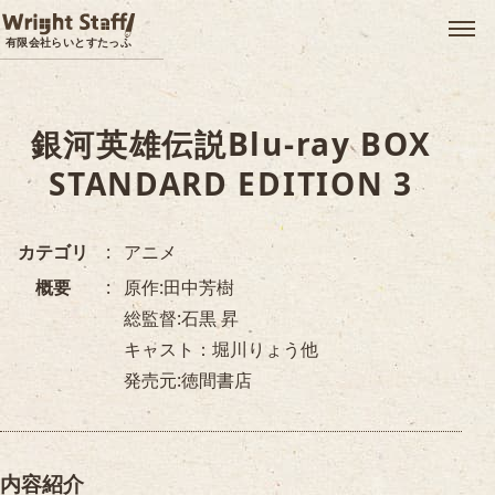
メ
有限会社らいとすたっふ
銀河英雄伝説Blu-ray BOX
STANDARD EDITION 3
カテゴリ
アニメ
概要
原作:田中芳樹
総監督:石黒 昇
キャスト：堀川りょう他
発売元:徳間書店
内容紹介