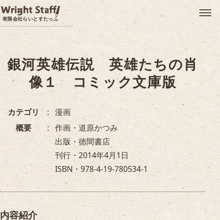
メ
有限会社らいとすたっふ
銀河英雄伝説 英雄たちの肖
像１ コミック文庫版
カテゴリ
漫画
概要
作画・道原かつみ
出版・徳間書店
刊行・2014年4月1日
ISBN・978-4-19-780534-1
内容紹介