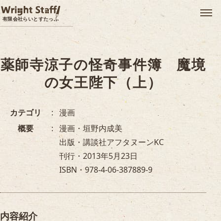
メ
有限会社らいとすたっふ
薬師寺涼子の怪奇事件簿 魔境
の女王陛下（上）
カテゴリ
漫画
概要
漫画・垣野内成美
出版・講談社アフタヌーンKC
刊行・2013年5月23日
ISBN・978-4-06-387889-9
内容紹介