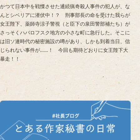
かつて日本中を戦慄させた連続猟奇殺人事件の犯人が、な
んとシベリアに潜伏中！？ 刑事部長の命を受けた我らが
女王陛下、薬師寺涼子警視（と臣下の泉田警部補たち）が
さっそくハバロフスク地方の小さな町に急行した。そこに
は旧ソ連時代の秘密施設の噂があり、しかも到着当日、信
じられない事件が……！ 今回も期待どおりに女王陛下大
暴走！！