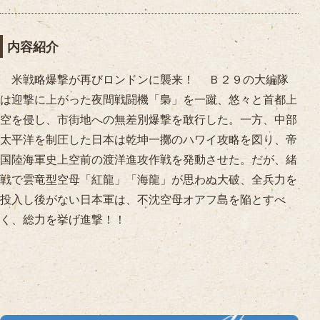
内容紹介
米戦略爆撃が再びロンドンに襲来！ Ｂ２９の大編隊
は迎撃に上がった夜間戦闘機「梟」を一蹴、悠々と首都上
空を侵し、市街地への無差別爆撃を敢行した。一方、中部
太平洋を制圧した日本は乾坤一擲のハワイ攻略を図り、帝
国陸海軍史上空前の渡洋進攻作戦を発動させた。だが、緒
戦で雲竜型空母「紅龍」「海龍」が思わぬ大破、全兵力を
投入し後がない日本軍は、不沈空母オアフ島を陥とすべ
く、総力を挙げ進撃！！