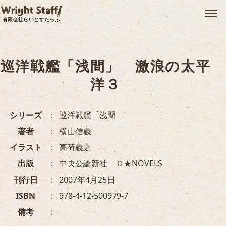
メ
有限会社らいとすたっふ
巡洋戦艦「浅間」 激浪の太平
洋３
シリーズ
巡洋戦艦「浅間」
著者
横山信義
イラスト
高荷義之
出版
中央公論新社 Ｃ★NOVELS
刊行日
2007年4月25日
ISBN
978-4-12-500979-7
備考