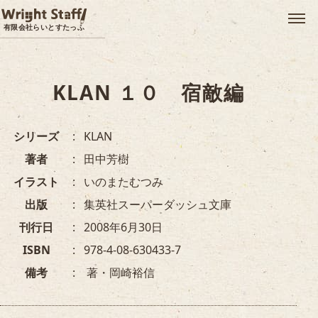
メ
有限会社らいとすたっふ
KLAN １０ 宿敵編
シリーズ
KLAN
著者
田中芳樹
イラスト
いのまたむつみ
出版
集英社スーパーダッシュ文庫
刊行日
2008年6月30日
ISBN
978-4-08-630433-7
備考
著・岡崎裕信