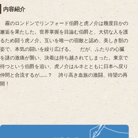
内容紹介
霧のロンドンでリンフォード伯爵と虎ノ介は幾度目かの
邂逅を果たした。世界掌握を目論む伯爵と、大切な人を護
るため闘う虎ノ介。互いを唯一の宿敵と認め、美しき獣の
姿で、本気の闘いを繰り広げる。 だが、ふたりの心臓
を謎の激痛が襲い、決着は持ち越されてしまった。東京で
待つという伯爵を追い、虎ノ介はルネとともに日本へ戻り
仲間と合流するが……？ 誇り高き血族の激闘、待望の再
開！